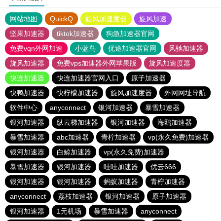
网站地图
QuickQ
旋风加速度器
旋风加速
坚果加速器
tiktok加速器
狗急加速器官网
免费vqn外网加速
小蓝鸟
优途加速器官网
风驰加速器
旋风加速器
免费vps加速器外网苹果版
旋风加速度器
快连加速器
快连加速器官网入口
原子加速器
快鸭加速器
快柠檬加速器
旋风加速度器
外网网址导航
软件中心
anyconnect
银河加速器
暴雪加速器
银河加速器
纵云梯加速器
银河加速器
海鸥加速器
暴雪加速器
abc加速器
青柠加速器
vp(永久免费)加速器
银河加速器
白鲸加速器
vp(永久免费)加速器
暴雪加速器
银河加速器
哇哇加速器
优云666
银河加速器
银河加速器
蚂蚁加速器
青柠加速器
anyconnect
荔枝加速器
银河加速器
原子加速器
银河加速器
1元机场
暴雪加速器
anyconnect