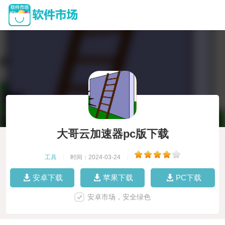
大哥云加速器pc版下载
工具
|
时间：2024-03-24
|
安卓下载
苹果下载
PC下载
安卓市场，安全绿色