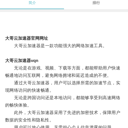
简介
排行
大哥云加速器官网网址
大哥云加速器是一款功能强大的网络加速工具。
大哥云加速器vqn
无论是在游戏、视频、下载等方面，都能帮助用户快速
畅通地访问互联网，避免网络拥堵和延迟造成的不便。
通过大哥云加速器，用户可以选择所需的加速节点，实
现网络访问的快速畅通。
无论是跨国访问还是本地访问，都能够享受到高速网络
的畅快体验。
此外，大哥云加速器采用了先进的加密技术，保障用户
数据的安全性和隐私性。
用户可以放心使用，无需担心个人信息泄露的问题。