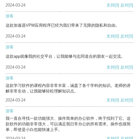
2024-03-24
支持
[0]
反对
[0]
游客
这款加速器VPM应用程序已经为我们带来了无限的隐私和自由。
2024-03-24
支持
[0]
反对
[0]
游客
这款app就像我的社交平台，让我能够与志同道合的朋友一起交流。
2024-03-24
支持
[0]
反对
[0]
游客
这款学习软件的课程内容非常丰富，涵盖了各个学科的知识。老师的讲
解非常生动，让我能够轻松理解知识点。
2024-03-24
支持
[0]
反对
[0]
游客
我一直在寻找一款功能强大、操作简单的办公软件，终于找到了它。这
款软件的功能非常强大，可以满足我日常办公的所有需求。操作也很简
单，即使是小白也能快速上手。
2024-03-24
支持
[0]
反对
[0]