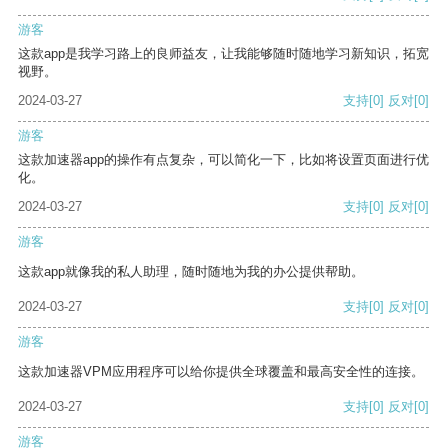
游客
这款app是我学习路上的良师益友，让我能够随时随地学习新知识，拓宽
视野。
2024-03-27
支持
[0]
反对
[0]
游客
这款加速器app的操作有点复杂，可以简化一下，比如将设置页面进行优
化。
2024-03-27
支持
[0]
反对
[0]
游客
这款app就像我的私人助理，随时随地为我的办公提供帮助。
2024-03-27
支持
[0]
反对
[0]
游客
这款加速器VPM应用程序可以给你提供全球覆盖和最高安全性的连接。
2024-03-27
支持
[0]
反对
[0]
游客