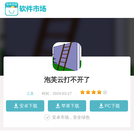
泡芙云打不开了
工具
|
时间：2024-03-27
|
安卓下载
苹果下载
PC下载
安卓市场，安全绿色