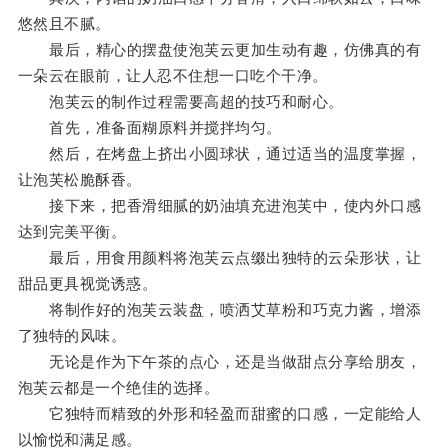
悠然且不腻。
最后，精心的摆盘使泡芙云更加生动有趣，仿佛真的有
一朵云在眼前，让人忍不住想一口吃个干净。
泡芙云的制作过程需要高超的技巧和耐心。
首先，准备面糊原料并搅拌均匀。
然后，在烤盘上挤出小圆球状，通过适当的温度掌握，
让泡芙松脆酥香。
接下来，把香滑细腻的奶油填充进泡芙中，使内外口感
达到完美平衡。
最后，用食用颜料将泡芙云点缀出独特的云朵形状，让
甜品更具视觉诱惑。
将制作好的泡芙云装盘，喷洒艾草粉和巧克力酱，增添
了独特的风味。
无论是作为下午茶的点心，还是当做甜点分享给朋友，
泡芙云都是一个绝佳的选择。
它独特而精致的外形和轻盈而甜蜜的口感，一定能给人
以愉悦和满足感。