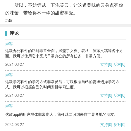
所以，不妨尝试一下泡芙云，让这道美味的云朵点亮你
的味蕾，带给你不一样的甜蜜享受。
#3#
评论
游客
这款办公软件的功能非常全面，涵盖了文档、表格、演示文稿等各个方
面。我可以使用它来完成日常办公的所有任务，非常方便。
2024-03-27
支持
[0]
反对
[0]
游客
这款学习软件的学习方式非常灵活，可以根据自己的需求选择学习方
式。我可以根据自己的时间安排学习进度。
2024-03-27
支持
[0]
反对
[0]
游客
这款app的用户群体非常庞大，我可以结识到来自世界各地的朋友。
2024-03-27
支持
[0]
反对
[0]