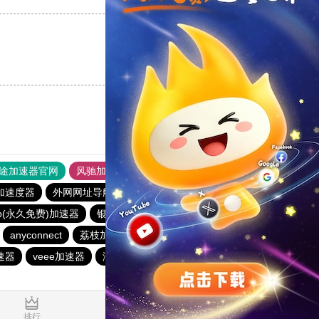
支持
[0]
反对
[0]
途加速器官网
风驰加速器
旋风加速器
加速度器
外网网址导航
软件中心
anyconnect
p(永久免费)加速器
银河加速器
白鲸加速器
anyconnect
荔枝加速器
银河加速器
原子加速器
速器
veee加速器
海外梯子官网
蜜蜂加速器
0.100700s
排行
推荐