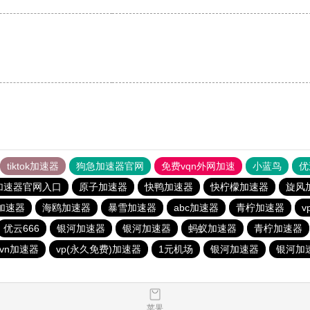
tiktok加速器
狗急加速器官网
免费vqn外网加速
小蓝鸟
优
加速器官网入口
原子加速器
快鸭加速器
快柠檬加速器
旋风
加速器
海鸥加速器
暴雪加速器
abc加速器
青柠加速器
v
优云666
银河加速器
银河加速器
蚂蚁加速器
青柠加速器
vn加速器
vp(永久免费)加速器
1元机场
银河加速器
银河加
苹果