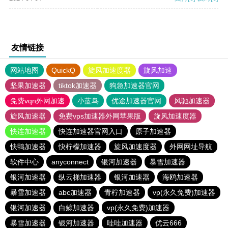
友情链接
网站地图
QuickQ
旋风加速度器
旋风加速
坚果加速器
tiktok加速器
狗急加速器官网
免费vqn外网加速
小蓝鸟
优途加速器官网
风驰加速器
旋风加速器
免费vps加速器外网苹果版
旋风加速度器
快连加速器
快连加速器官网入口
原子加速器
快鸭加速器
快柠檬加速器
旋风加速度器
外网网址导航
软件中心
anyconnect
银河加速器
暴雪加速器
银河加速器
纵云梯加速器
银河加速器
海鸥加速器
暴雪加速器
abc加速器
青柠加速器
vp(永久免费)加速器
银河加速器
白鲸加速器
vp(永久免费)加速器
暴雪加速器
银河加速器
哇哇加速器
优云666