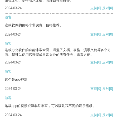
编辑文档、制作演示文稿、管理日程安排等。
2024-03-24
支持
[0]
反对
[0]
游客
这款软件的价格非常实惠，值得推荐。
2024-03-24
支持
[0]
反对
[0]
游客
这款办公软件的功能非常全面，涵盖了文档、表格、演示文稿等各个方
面。我可以使用它来完成日常办公的所有任务，非常方便。
2024-03-24
支持
[0]
反对
[0]
游客
这个是app神器
2024-03-24
支持
[0]
反对
[0]
游客
这款app的视频资源非常丰富，可以满足我不同的娱乐需求。
2024-03-24
支持
[0]
反对
[0]