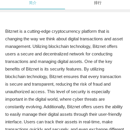
简介
排行
Bitznet is a cutting-edge cryptocurrency platform that is
changing the way we think about digital transactions and asset
management. Utilizing blockchain technology, Bitznet offers
users a secure and decentralized network for conducting
transactions and managing digital assets. One of the key
benefits of Bitznet is its security features. By utilizing
blockchain technology, Bitznet ensures that every transaction
is secure and transparent, reducing the risk of fraud and
unauthorized access. This level of security is especially
important in the digital world, where cyber threats are
constantly evolving. Additionally, Bitznet offers users the ability
to easily manage their digital assets through their user-friendly
interface. Users can track their assets in real-time, make
transactions quickly and securely, and even exchange different