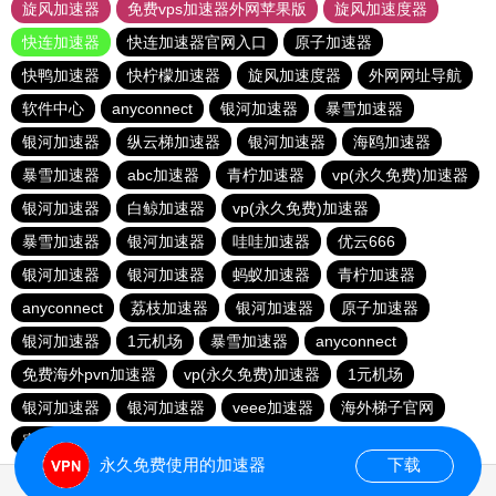
旋风加速器
免费vps加速器外网苹果版
旋风加速度器
快连加速器
快连加速器官网入口
原子加速器
快鸭加速器
快柠檬加速器
旋风加速度器
外网网址导航
软件中心
anyconnect
银河加速器
暴雪加速器
银河加速器
纵云梯加速器
银河加速器
海鸥加速器
暴雪加速器
abc加速器
青柠加速器
vp(永久免费)加速器
银河加速器
白鲸加速器
vp(永久免费)加速器
暴雪加速器
银河加速器
哇哇加速器
优云666
银河加速器
银河加速器
蚂蚁加速器
青柠加速器
anyconnect
荔枝加速器
银河加速器
原子加速器
银河加速器
1元机场
暴雪加速器
anyconnect
免费海外pvn加速器
vp(永久免费)加速器
1元机场
银河加速器
银河加速器
veee加速器
海外梯子官网
蜜蜂加速器
番石榴加速器
速鹰666
银河加速器
永久免费使用的加速器
下载