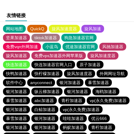
友情链接
网站地图
QuickQ
旋风加速度器
旋风加速
坚果加速器
tiktok加速器
狗急加速器官网
免费vqn外网加速
小蓝鸟
优途加速器官网
风驰加速器
旋风加速器
免费vps加速器外网苹果版
旋风加速度器
快连加速器
快连加速器官网入口
原子加速器
快鸭加速器
快柠檬加速器
旋风加速度器
外网网址导航
软件中心
anyconnect
银河加速器
暴雪加速器
银河加速器
纵云梯加速器
银河加速器
海鸥加速器
暴雪加速器
abc加速器
青柠加速器
vp(永久免费)加速器
银河加速器
白鲸加速器
vp(永久免费)加速器
暴雪加速器
银河加速器
哇哇加速器
优云666
银河加速器
银河加速器
蚂蚁加速器
青柠加速器