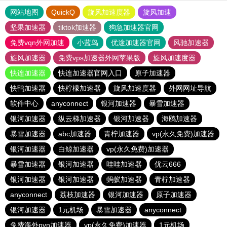
网站地图
QuickQ
旋风加速度器
旋风加速
坚果加速器
tiktok加速器
狗急加速器官网
免费vqn外网加速
小蓝鸟
优途加速器官网
风驰加速器
旋风加速器
免费vps加速器外网苹果版
旋风加速度器
快连加速器
快连加速器官网入口
原子加速器
快鸭加速器
快柠檬加速器
旋风加速度器
外网网址导航
软件中心
anyconnect
银河加速器
暴雪加速器
银河加速器
纵云梯加速器
银河加速器
海鸥加速器
暴雪加速器
abc加速器
青柠加速器
vp(永久免费)加速器
银河加速器
白鲸加速器
vp(永久免费)加速器
暴雪加速器
银河加速器
哇哇加速器
优云666
银河加速器
银河加速器
蚂蚁加速器
青柠加速器
anyconnect
荔枝加速器
银河加速器
原子加速器
银河加速器
1元机场
暴雪加速器
anyconnect
免费海外pvn加速器
vp(永久免费)加速器
1元机场