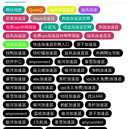
网站地图
QuickQ
旋风加速度器
旋风加速
坚果加速器
tiktok加速器
狗急加速器官网
免费vqn外网加速
小蓝鸟
优途加速器官网
风驰加速器
旋风加速器
免费vps加速器外网苹果版
旋风加速度器
快连加速器
快连加速器官网入口
原子加速器
快鸭加速器
快柠檬加速器
旋风加速度器
外网网址导航
软件中心
anyconnect
银河加速器
暴雪加速器
银河加速器
纵云梯加速器
银河加速器
海鸥加速器
暴雪加速器
abc加速器
青柠加速器
vp(永久免费)加速器
银河加速器
白鲸加速器
vp(永久免费)加速器
暴雪加速器
银河加速器
哇哇加速器
优云666
银河加速器
银河加速器
蚂蚁加速器
青柠加速器
anyconnect
荔枝加速器
银河加速器
原子加速器
银河加速器
1元机场
暴雪加速器
anyconnect