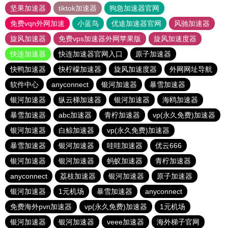
坚果加速器
tiktok加速器
狗急加速器官网
免费vqn外网加速
小蓝鸟
优途加速器官网
风驰加速器
旋风加速器
免费vps加速器外网苹果版
旋风加速度器
快连加速器
快连加速器官网入口
原子加速器
快鸭加速器
快柠檬加速器
旋风加速度器
外网网址导航
软件中心
anyconnect
银河加速器
暴雪加速器
银河加速器
纵云梯加速器
银河加速器
海鸥加速器
暴雪加速器
abc加速器
青柠加速器
vp(永久免费)加速器
银河加速器
白鲸加速器
vp(永久免费)加速器
暴雪加速器
银河加速器
哇哇加速器
优云666
银河加速器
银河加速器
蚂蚁加速器
青柠加速器
anyconnect
荔枝加速器
银河加速器
原子加速器
银河加速器
1元机场
暴雪加速器
anyconnect
免费海外pvn加速器
vp(永久免费)加速器
1元机场
银河加速器
银河加速器
veee加速器
海外梯子官网