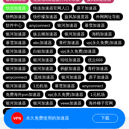
快连加速器
快连加速器官网入口
原子加速器
快鸭加速器
快柠檬加速器
旋风加速度器
外网网址导航
软件中心
anyconnect
银河加速器
暴雪加速器
银河加速器
纵云梯加速器
银河加速器
海鸥加速器
暴雪加速器
abc加速器
青柠加速器
vp(永久免费)加速器
银河加速器
白鲸加速器
vp(永久免费)加速器
暴雪加速器
银河加速器
哇哇加速器
优云666
银河加速器
银河加速器
蚂蚁加速器
青柠加速器
anyconnect
荔枝加速器
银河加速器
原子加速器
银河加速器
1元机场
暴雪加速器
anyconnect
免费海外pvn加速器
vp(永久免费)加速器
1元机场
银河加速器
银河加速器
veee加速器
海外梯子官网
蜜蜂加速器
番石榴加速器
速鹰666
银河加速器
永久免费使用的加速器
下载
0.028088s
首页
安卓
苹果
排行
推荐