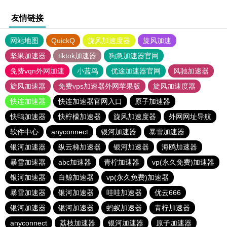
友情链接
网站地图
QuickQ
旋风加速度器
旋风加速
坚果加速器
tiktok加速器
狗急加速器官网
免费vqn外网加速
小蓝鸟
优途加速器官网
风驰加速器
旋风加速器
免费vps加速器外网苹果版
旋风加速度器
快连加速器
快连加速器官网入口
原子加速器
快鸭加速器
快柠檬加速器
旋风加速度器
外网网址导航
软件中心
anyconnect
银河加速器
暴雪加速器
银河加速器
纵云梯加速器
银河加速器
海鸥加速器
暴雪加速器
abc加速器
青柠加速器
vp(永久免费)加速器
银河加速器
白鲸加速器
vp(永久免费)加速器
暴雪加速器
银河加速器
哇哇加速器
优云666
银河加速器
银河加速器
蚂蚁加速器
青柠加速器
anyconnect
荔枝加速器
银河加速器
原子加速器