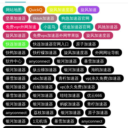
网站地图
QuickQ
旋风加速度器
旋风加速
坚果加速器
tiktok加速器
狗急加速器官网
免费vqn外网加速
小蓝鸟
优途加速器官网
风驰加速器
旋风加速器
免费vps加速器外网苹果版
旋风加速度器
快连加速器
快连加速器官网入口
原子加速器
快鸭加速器
快柠檬加速器
旋风加速度器
外网网址导航
软件中心
anyconnect
银河加速器
暴雪加速器
银河加速器
纵云梯加速器
银河加速器
海鸥加速器
暴雪加速器
abc加速器
青柠加速器
vp(永久免费)加速器
银河加速器
白鲸加速器
vp(永久免费)加速器
暴雪加速器
银河加速器
哇哇加速器
优云666
银河加速器
银河加速器
蚂蚁加速器
青柠加速器
anyconnect
荔枝加速器
银河加速器
原子加速器
银河加速器
1元机场
暴雪加速器
anyconnect