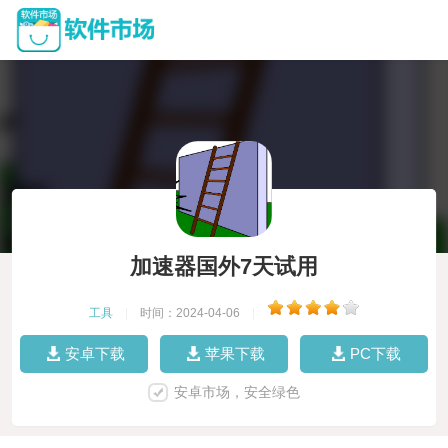
加速器国外7天试用
工具
|
时间：2024-04-06
|
安卓下载
苹果下载
PC下载
安卓市场，安全绿色