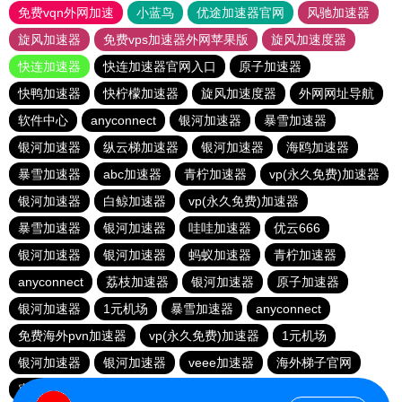
免费vqn外网加速
小蓝鸟
优途加速器官网
风驰加速器
旋风加速器
免费vps加速器外网苹果版
旋风加速度器
快连加速器
快连加速器官网入口
原子加速器
快鸭加速器
快柠檬加速器
旋风加速度器
外网网址导航
软件中心
anyconnect
银河加速器
暴雪加速器
银河加速器
纵云梯加速器
银河加速器
海鸥加速器
暴雪加速器
abc加速器
青柠加速器
vp(永久免费)加速器
银河加速器
白鲸加速器
vp(永久免费)加速器
暴雪加速器
银河加速器
哇哇加速器
优云666
银河加速器
银河加速器
蚂蚁加速器
青柠加速器
anyconnect
荔枝加速器
银河加速器
原子加速器
银河加速器
1元机场
暴雪加速器
anyconnect
免费海外pvn加速器
vp(永久免费)加速器
1元机场
银河加速器
银河加速器
veee加速器
海外梯子官网
蜜蜂加速器
番石榴加速器
速鹰666
银河加速器