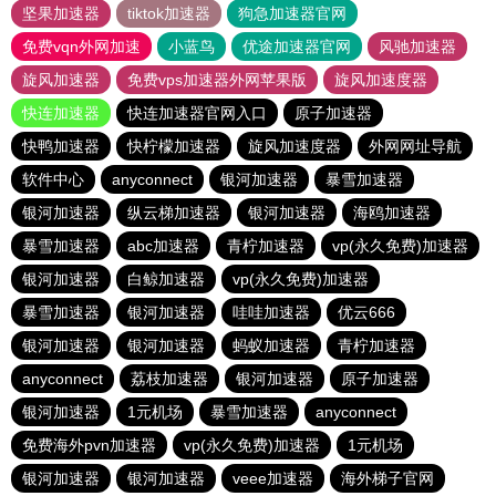
坚果加速器
tiktok加速器
狗急加速器官网
免费vqn外网加速
小蓝鸟
优途加速器官网
风驰加速器
旋风加速器
免费vps加速器外网苹果版
旋风加速度器
快连加速器
快连加速器官网入口
原子加速器
快鸭加速器
快柠檬加速器
旋风加速度器
外网网址导航
软件中心
anyconnect
银河加速器
暴雪加速器
银河加速器
纵云梯加速器
银河加速器
海鸥加速器
暴雪加速器
abc加速器
青柠加速器
vp(永久免费)加速器
银河加速器
白鲸加速器
vp(永久免费)加速器
暴雪加速器
银河加速器
哇哇加速器
优云666
银河加速器
银河加速器
蚂蚁加速器
青柠加速器
anyconnect
荔枝加速器
银河加速器
原子加速器
银河加速器
1元机场
暴雪加速器
anyconnect
免费海外pvn加速器
vp(永久免费)加速器
1元机场
银河加速器
银河加速器
veee加速器
海外梯子官网