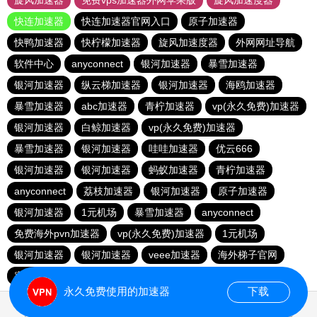
旋风加速器
免费vps加速器外网苹果版
旋风加速度器
快连加速器
快连加速器官网入口
原子加速器
快鸭加速器
快柠檬加速器
旋风加速度器
外网网址导航
软件中心
anyconnect
银河加速器
暴雪加速器
银河加速器
纵云梯加速器
银河加速器
海鸥加速器
暴雪加速器
abc加速器
青柠加速器
vp(永久免费)加速器
银河加速器
白鲸加速器
vp(永久免费)加速器
暴雪加速器
银河加速器
哇哇加速器
优云666
银河加速器
银河加速器
蚂蚁加速器
青柠加速器
anyconnect
荔枝加速器
银河加速器
原子加速器
银河加速器
1元机场
暴雪加速器
anyconnect
免费海外pvn加速器
vp(永久免费)加速器
1元机场
银河加速器
银河加速器
veee加速器
海外梯子官网
蜜蜂加速器
番石榴加速器
速鹰666
银河加速器
永久免费使用的加速器
下载
0.055034s