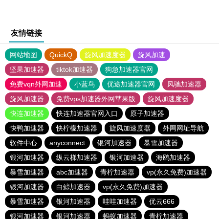
友情链接
网站地图
QuickQ
旋风加速度器
旋风加速
坚果加速器
tiktok加速器
狗急加速器官网
免费vqn外网加速
小蓝鸟
优途加速器官网
风驰加速器
旋风加速器
免费vps加速器外网苹果版
旋风加速度器
快连加速器
快连加速器官网入口
原子加速器
快鸭加速器
快柠檬加速器
旋风加速度器
外网网址导航
软件中心
anyconnect
银河加速器
暴雪加速器
银河加速器
纵云梯加速器
银河加速器
海鸥加速器
暴雪加速器
abc加速器
青柠加速器
vp(永久免费)加速器
银河加速器
白鲸加速器
vp(永久免费)加速器
暴雪加速器
银河加速器
哇哇加速器
优云666
银河加速器
银河加速器
蚂蚁加速器
青柠加速器