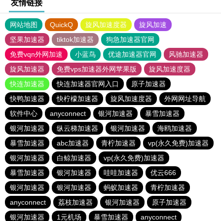
友情链接
网站地图
QuickQ
旋风加速度器
旋风加速
坚果加速器
tiktok加速器
狗急加速器官网
免费vqn外网加速
小蓝鸟
优途加速器官网
风驰加速器
旋风加速器
免费vps加速器外网苹果版
旋风加速度器
快连加速器
快连加速器官网入口
原子加速器
快鸭加速器
快柠檬加速器
旋风加速度器
外网网址导航
软件中心
anyconnect
银河加速器
暴雪加速器
银河加速器
纵云梯加速器
银河加速器
海鸥加速器
暴雪加速器
abc加速器
青柠加速器
vp(永久免费)加速器
银河加速器
白鲸加速器
vp(永久免费)加速器
暴雪加速器
银河加速器
哇哇加速器
优云666
银河加速器
银河加速器
蚂蚁加速器
青柠加速器
anyconnect
荔枝加速器
银河加速器
原子加速器
银河加速器
1元机场
暴雪加速器
anyconnect