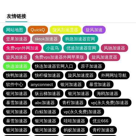
友情链接
网站地图
QuickQ
旋风加速度器
旋风加速
坚果加速器
tiktok加速器
狗急加速器官网
免费vqn外网加速
小蓝鸟
优途加速器官网
风驰加速器
旋风加速器
免费vps加速器外网苹果版
旋风加速度器
快连加速器
快连加速器官网入口
原子加速器
快鸭加速器
快柠檬加速器
旋风加速度器
外网网址导航
软件中心
anyconnect
银河加速器
暴雪加速器
银河加速器
纵云梯加速器
银河加速器
海鸥加速器
暴雪加速器
abc加速器
青柠加速器
vp(永久免费)加速器
银河加速器
白鲸加速器
vp(永久免费)加速器
暴雪加速器
银河加速器
哇哇加速器
优云666
银河加速器
银河加速器
蚂蚁加速器
青柠加速器