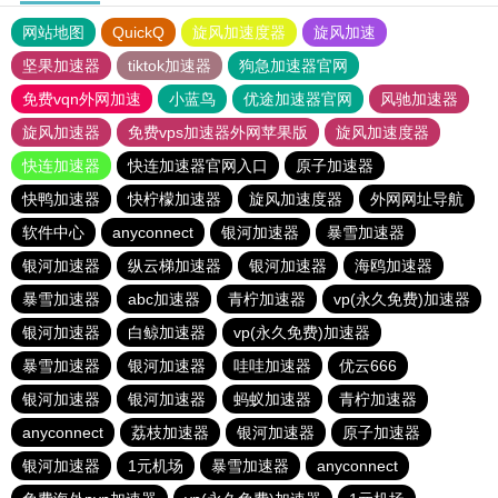
网站地图
QuickQ
旋风加速度器
旋风加速
坚果加速器
tiktok加速器
狗急加速器官网
免费vqn外网加速
小蓝鸟
优途加速器官网
风驰加速器
旋风加速器
免费vps加速器外网苹果版
旋风加速度器
快连加速器
快连加速器官网入口
原子加速器
快鸭加速器
快柠檬加速器
旋风加速度器
外网网址导航
软件中心
anyconnect
银河加速器
暴雪加速器
银河加速器
纵云梯加速器
银河加速器
海鸥加速器
暴雪加速器
abc加速器
青柠加速器
vp(永久免费)加速器
银河加速器
白鲸加速器
vp(永久免费)加速器
暴雪加速器
银河加速器
哇哇加速器
优云666
银河加速器
银河加速器
蚂蚁加速器
青柠加速器
anyconnect
荔枝加速器
银河加速器
原子加速器
银河加速器
1元机场
暴雪加速器
anyconnect