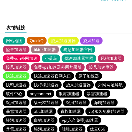
友情链接
网站地图
QuickQ
旋风加速度器
旋风加速
坚果加速器
tiktok加速器
狗急加速器官网
免费vqn外网加速
小蓝鸟
优途加速器官网
风驰加速器
旋风加速器
免费vps加速器外网苹果版
旋风加速度器
快连加速器
快连加速器官网入口
原子加速器
快鸭加速器
快柠檬加速器
旋风加速度器
外网网址导航
软件中心
anyconnect
银河加速器
暴雪加速器
银河加速器
纵云梯加速器
银河加速器
海鸥加速器
暴雪加速器
abc加速器
青柠加速器
vp(永久免费)加速器
银河加速器
白鲸加速器
vp(永久免费)加速器
暴雪加速器
银河加速器
哇哇加速器
优云666