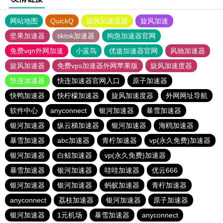
网站地图
QuickQ
旋风加速度器
旋风加速
坚果加速器
tiktok加速器
狗急加速器官网
免费vqn外网加速
小蓝鸟
优途加速器官网
风驰加速器
旋风加速器
免费vps加速器外网苹果版
旋风加速度器
快连加速器
快连加速器官网入口
原子加速器
快鸭加速器
快柠檬加速器
旋风加速度器
外网网址导航
软件中心
anyconnect
银河加速器
暴雪加速器
银河加速器
纵云梯加速器
银河加速器
海鸥加速器
暴雪加速器
abc加速器
青柠加速器
vp(永久免费)加速器
银河加速器
白鲸加速器
vp(永久免费)加速器
暴雪加速器
银河加速器
哇哇加速器
优云666
银河加速器
银河加速器
蚂蚁加速器
青柠加速器
anyconnect
荔枝加速器
银河加速器
原子加速器
银河加速器
1元机场
暴雪加速器
anyconnect