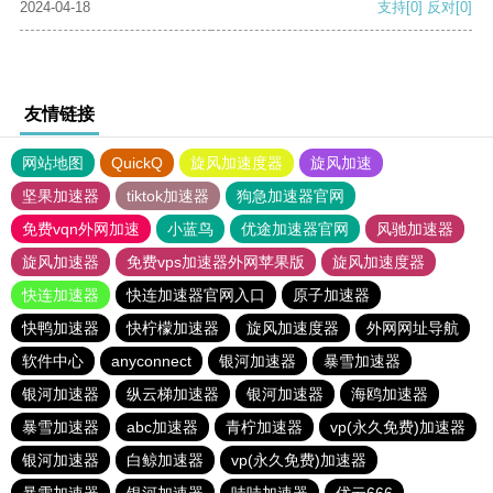
2024-04-18
支持
[0]
反对
[0]
友情链接
网站地图
QuickQ
旋风加速度器
旋风加速
坚果加速器
tiktok加速器
狗急加速器官网
免费vqn外网加速
小蓝鸟
优途加速器官网
风驰加速器
旋风加速器
免费vps加速器外网苹果版
旋风加速度器
快连加速器
快连加速器官网入口
原子加速器
快鸭加速器
快柠檬加速器
旋风加速度器
外网网址导航
软件中心
anyconnect
银河加速器
暴雪加速器
银河加速器
纵云梯加速器
银河加速器
海鸥加速器
暴雪加速器
abc加速器
青柠加速器
vp(永久免费)加速器
银河加速器
白鲸加速器
vp(永久免费)加速器