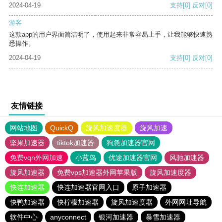
2024-04-19
支持
[0]
反对
[0]
游客
这款app的用户界面简洁明了，使用起来非常容易上手，让我能够快速熟
悉操作。
2024-04-19
支持
[0]
反对
[0]
友情链接
网站地图
QuickQ
旋风加速度器
旋风加速
坚果加速器
tiktok加速器
狗急加速器官网
免费vqn外网加速
小蓝鸟
优途加速器官网
风驰加速器
旋风加速器
免费vps加速器外网苹果版
旋风加速度器
快连加速器
快连加速器官网入口
原子加速器
快鸭加速器
快柠檬加速器
旋风加速度器
外网网址导航
软件中心
anyconnect
银河加速器
暴雪加速器