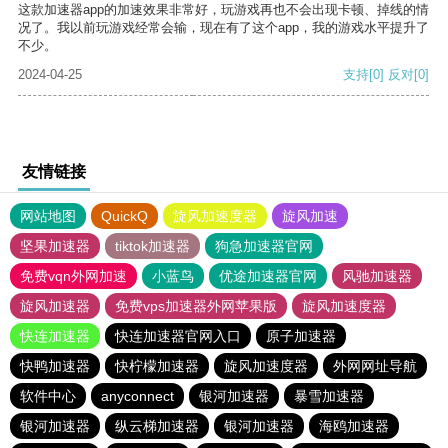
这款加速器app的加速效果非常好，玩游戏再也不会出现卡顿、掉线的情
况了。我以前玩游戏经常会输，现在有了这个app，我的游戏水平提升了
不少。
2024-04-25
支持
[0]
反对
[0]
友情链接
网站地图
QuickQ
旋风加速度器
旋风加速
坚果加速器
tiktok加速器
狗急加速器官网
免费vqn外网加速
小蓝鸟
优途加速器官网
风驰加速器
旋风加速器
免费vps加速器外网苹果版
旋风加速度器
快连加速器
快连加速器官网入口
原子加速器
快鸭加速器
快柠檬加速器
旋风加速度器
外网网址导航
软件中心
anyconnect
银河加速器
暴雪加速器
银河加速器
纵云梯加速器
银河加速器
海鸥加速器