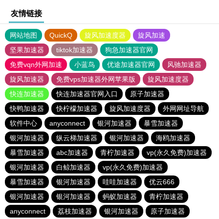
友情链接
网站地图
QuickQ
旋风加速度器
旋风加速
坚果加速器
tiktok加速器
狗急加速器官网
免费vqn外网加速
小蓝鸟
优途加速器官网
风驰加速器
旋风加速器
免费vps加速器外网苹果版
旋风加速度器
快连加速器
快连加速器官网入口
原子加速器
快鸭加速器
快柠檬加速器
旋风加速度器
外网网址导航
软件中心
anyconnect
银河加速器
暴雪加速器
银河加速器
纵云梯加速器
银河加速器
海鸥加速器
暴雪加速器
abc加速器
青柠加速器
vp(永久免费)加速器
银河加速器
白鲸加速器
vp(永久免费)加速器
暴雪加速器
银河加速器
哇哇加速器
优云666
银河加速器
银河加速器
蚂蚁加速器
青柠加速器
anyconnect
荔枝加速器
银河加速器
原子加速器