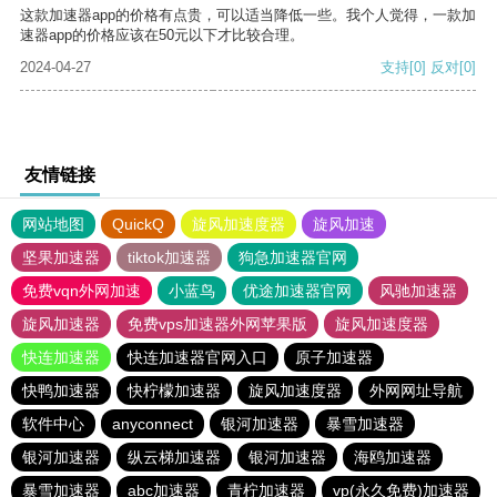
这款加速器app的价格有点贵，可以适当降低一些。我个人觉得，一款加
速器app的价格应该在50元以下才比较合理。
2024-04-27
支持
[0]
反对
[0]
友情链接
网站地图
QuickQ
旋风加速度器
旋风加速
坚果加速器
tiktok加速器
狗急加速器官网
免费vqn外网加速
小蓝鸟
优途加速器官网
风驰加速器
旋风加速器
免费vps加速器外网苹果版
旋风加速度器
快连加速器
快连加速器官网入口
原子加速器
快鸭加速器
快柠檬加速器
旋风加速度器
外网网址导航
软件中心
anyconnect
银河加速器
暴雪加速器
银河加速器
纵云梯加速器
银河加速器
海鸥加速器
暴雪加速器
abc加速器
青柠加速器
vp(永久免费)加速器