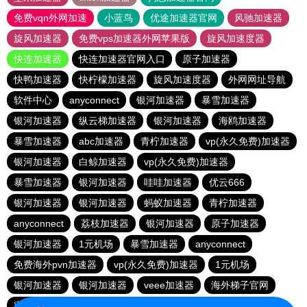
免费vqn外网加速
小蓝鸟
优途加速器官网
风驰加速器
旋风加速器
免费vps加速器外网苹果版
旋风加速度器
快连加速器
快连加速器官网入口
原子加速器
快鸭加速器
快柠檬加速器
旋风加速度器
外网网址导航
软件中心
anyconnect
银河加速器
暴雪加速器
银河加速器
纵云梯加速器
银河加速器
海鸥加速器
暴雪加速器
abc加速器
青柠加速器
vp(永久免费)加速器
银河加速器
白鲸加速器
vp(永久免费)加速器
暴雪加速器
银河加速器
哇哇加速器
优云666
银河加速器
银河加速器
蚂蚁加速器
青柠加速器
anyconnect
荔枝加速器
银河加速器
原子加速器
银河加速器
1元机场
暴雪加速器
anyconnect
免费海外pvn加速器
vp(永久免费)加速器
1元机场
银河加速器
银河加速器
veee加速器
海外梯子官网
蜜蜂加速器
番石榴加速器
速鹰666
银河加速器