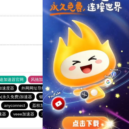
支持
[0]
反对
[0]
支持
[0]
反对
[0]
途加速器官网
风驰加速器
旋风加速器
加速度器
外网网址导航
软件中心
anyconnect
p(永久免费)加速器
银河加速器
白鲸加速器
anyconnect
荔枝加速器
银河加速器
原子加速器
速器
veee加速器
海外梯子官网
蜜蜂加速器