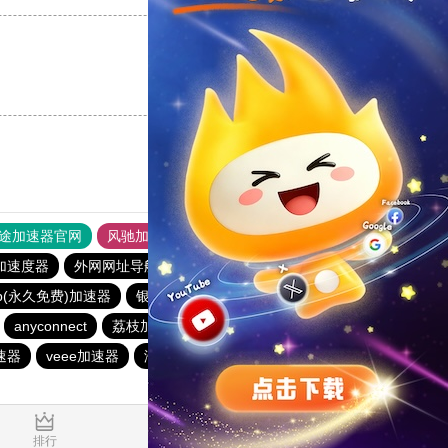
支持
[0]
反对
[0]
途加速器官网
风驰加速器
旋风加速器
加速度器
外网网址导航
软件中心
anyconnect
p(永久免费)加速器
银河加速器
白鲸加速器
anyconnect
荔枝加速器
银河加速器
原子加速器
速器
veee加速器
海外梯子官网
蜜蜂加速器
0.135303s
排行
推荐