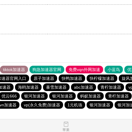
tiktok加速器
狗急加速器官网
免费vqn外网加速
小蓝鸟
优
加速器官网入口
原子加速器
快鸭加速器
快柠檬加速器
旋风
加速器
海鸥加速器
暴雪加速器
abc加速器
青柠加速器
v
优云666
银河加速器
银河加速器
蚂蚁加速器
青柠加速器
vn加速器
vp(永久免费)加速器
1元机场
银河加速器
银河加
苹果