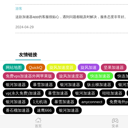
游客
这款加速器app的客服很贴心，遇到问题都能及时解决，服务态度非常好。
2024-04-29
友情链接
网站地图
QuickQ
旋风加速度器
旋风加速
坚果加速器
免费vps加速器外网苹果版
旋风加速度器
快连加速器
快连
银河加速器
暴雪加速器
银河加速器
纵云梯加速器
银河
vp(永久免费)加速器
暴雪加速器
银河加速器
哇哇加速器
银河加速器
1元机场
暴雪加速器
anyconnect
免费海外p
番石榴加速器
速鹰666
银河加速器
首页
安卓