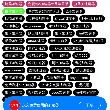
旋风加速器
免费vps加速器外网苹果版
旋风加速度器
快连加速器
快连加速器官网入口
原子加速器
快鸭加速器
快柠檬加速器
旋风加速度器
外网网址导航
软件中心
anyconnect
银河加速器
暴雪加速器
银河加速器
纵云梯加速器
银河加速器
海鸥加速器
暴雪加速器
abc加速器
青柠加速器
vp(永久免费)加速器
银河加速器
白鲸加速器
vp(永久免费)加速器
暴雪加速器
银河加速器
哇哇加速器
优云666
银河加速器
银河加速器
蚂蚁加速器
青柠加速器
anyconnect
荔枝加速器
银河加速器
原子加速器
银河加速器
1元机场
暴雪加速器
anyconnect
免费海外pvn加速器
vp(永久免费)加速器
1元机场
银河加速器
银河加速器
veee加速器
海外梯子官网
蜜蜂加速器
番石榴加速器
速鹰666
银河加速器
永久免费使用的加速器
下载