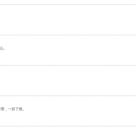
心。
合理，一目了然。