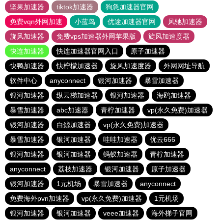
坚果加速器
tiktok加速器
狗急加速器官网
免费vqn外网加速
小蓝鸟
优途加速器官网
风驰加速器
旋风加速器
免费vps加速器外网苹果版
旋风加速度器
快连加速器
快连加速器官网入口
原子加速器
快鸭加速器
快柠檬加速器
旋风加速度器
外网网址导航
软件中心
anyconnect
银河加速器
暴雪加速器
银河加速器
纵云梯加速器
银河加速器
海鸥加速器
暴雪加速器
abc加速器
青柠加速器
vp(永久免费)加速器
银河加速器
白鲸加速器
vp(永久免费)加速器
暴雪加速器
银河加速器
哇哇加速器
优云666
银河加速器
银河加速器
蚂蚁加速器
青柠加速器
anyconnect
荔枝加速器
银河加速器
原子加速器
银河加速器
1元机场
暴雪加速器
anyconnect
免费海外pvn加速器
vp(永久免费)加速器
1元机场
银河加速器
银河加速器
veee加速器
海外梯子官网