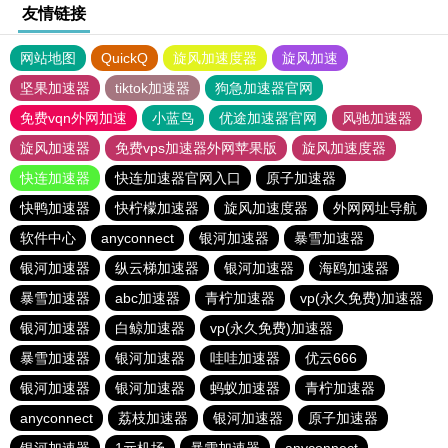
友情链接
网站地图
QuickQ
旋风加速度器
旋风加速
坚果加速器
tiktok加速器
狗急加速器官网
免费vqn外网加速
小蓝鸟
优途加速器官网
风驰加速器
旋风加速器
免费vps加速器外网苹果版
旋风加速度器
快连加速器
快连加速器官网入口
原子加速器
快鸭加速器
快柠檬加速器
旋风加速度器
外网网址导航
软件中心
anyconnect
银河加速器
暴雪加速器
银河加速器
纵云梯加速器
银河加速器
海鸥加速器
暴雪加速器
abc加速器
青柠加速器
vp(永久免费)加速器
银河加速器
白鲸加速器
vp(永久免费)加速器
暴雪加速器
银河加速器
哇哇加速器
优云666
银河加速器
银河加速器
蚂蚁加速器
青柠加速器
anyconnect
荔枝加速器
银河加速器
原子加速器