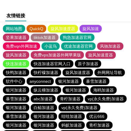
友情链接
网站地图
QuickQ
旋风加速度器
旋风加速
坚果加速器
tiktok加速器
狗急加速器官网
免费vqn外网加速
小蓝鸟
优途加速器官网
风驰加速器
旋风加速器
免费vps加速器外网苹果版
旋风加速度器
快连加速器
快连加速器官网入口
原子加速器
快鸭加速器
快柠檬加速器
旋风加速度器
外网网址导航
软件中心
anyconnect
银河加速器
暴雪加速器
银河加速器
纵云梯加速器
银河加速器
海鸥加速器
暴雪加速器
abc加速器
青柠加速器
vp(永久免费)加速器
银河加速器
白鲸加速器
vp(永久免费)加速器
暴雪加速器
银河加速器
哇哇加速器
优云666
银河加速器
银河加速器
蚂蚁加速器
青柠加速器