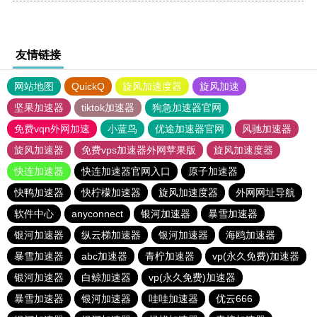
友情链接
网站地图
QuickQ
旋风加速度器
旋风加速
坚果加速器
tiktok加速器
狗急加速器官网
免费vqn外网加速
小蓝鸟
优途加速器官网
风驰加速器
旋风加速器
免费vps加速器外网苹果版
旋风加速度器
快连加速器
快连加速器官网入口
原子加速器
快鸭加速器
快柠檬加速器
旋风加速度器
外网网址导航
软件中心
anyconnect
银河加速器
暴雪加速器
银河加速器
纵云梯加速器
银河加速器
海鸥加速器
暴雪加速器
abc加速器
青柠加速器
vp(永久免费)加速器
银河加速器
白鲸加速器
vp(永久免费)加速器
暴雪加速器
银河加速器
哇哇加速器
优云666