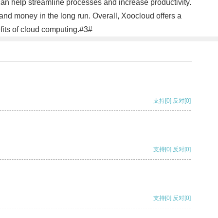
can help streamline processes and increase productivity.
and money in the long run. Overall, Xoocloud offers a
efits of cloud computing.#3#
支持
[0]
反对
[0]
支持
[0]
反对
[0]
支持
[0]
反对
[0]