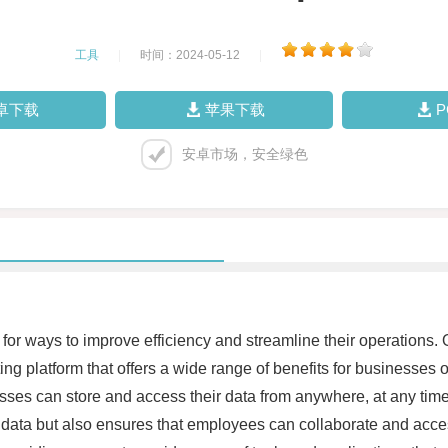
工具
|
时间：2024-05-12
|
卓下载
苹果下载
安卓市场，安全绿色
 for ways to improve efficiency and streamline their operations. 
g platform that offers a wide range of benefits for businesses of
sses can store and access their data from anywhere, at any time,
ve data but also ensures that employees can collaborate and acce