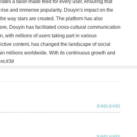
ates a tailor-made feed for every user, ensuring that
c rise and immense popularity. Douyin's impact on the
 the way stars are created. The platform has also
ore, Douyin has facilitated cross-cultural communication
 with millions of users taking part in various
dictive content, has changed the landscape of social
tain millions worldwide. With its continuous growth and
ent.#3#
支持
[0]
反对
[0]
支持
[0]
反对
[0]