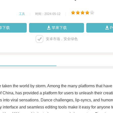
工具
|
时间：2024-05-12
|
卓下载
苹果下载
安卓市场，安全绿色
ave taken the world by storm. Among the many platforms that ha
f China, has provided a platform for users to unleash their creat
duals into viral sensations. Dance challenges, lip-syncs, and hum
dly interface and seamless editing tools make it easy for anyone 