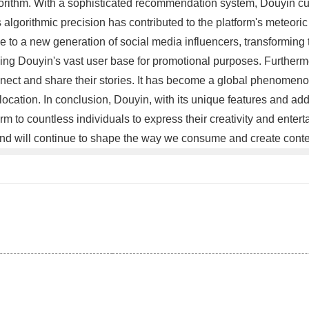
gorithm. With a sophisticated recommendation system, Douyin cur
 algorithmic precision has contributed to the platform's meteori
se to a new generation of social media influencers, transforming
ging Douyin's vast user base for promotional purposes. Furtherm
nnect and share their stories. It has become a global phenomenon,
location. In conclusion, Douyin, with its unique features and ad
rm to countless individuals to express their creativity and enter
nd will continue to shape the way we consume and create cont