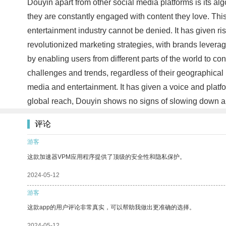
Douyin apart from other social media platforms is its al
they are constantly engaged with content they love. This
entertainment industry cannot be denied. It has given ri
revolutionized marketing strategies, with brands levera
by enabling users from different parts of the world to co
challenges and trends, regardless of their geographical 
media and entertainment. It has given a voice and platfo
global reach, Douyin shows no signs of slowing down a
评论
游客
这款加速器VPM应用程序提供了顶级的安全性和隐私保护。
2024-05-12
游客
这款app的用户评论非常真实，可以帮助我做出更准确的选择。
2024-05-12