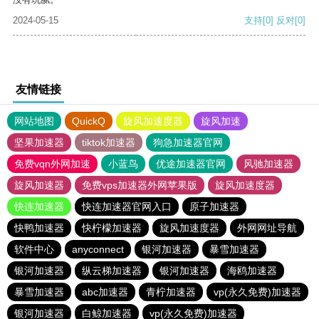
2024-05-15
支持
[0]
反对
[0]
友情链接
网站地图
QuickQ
旋风加速度器
旋风加速
坚果加速器
tiktok加速器
狗急加速器官网
免费vqn外网加速
小蓝鸟
优途加速器官网
风驰加速器
旋风加速器
免费vps加速器外网苹果版
旋风加速度器
快连加速器
快连加速器官网入口
原子加速器
快鸭加速器
快柠檬加速器
旋风加速度器
外网网址导航
软件中心
anyconnect
银河加速器
暴雪加速器
银河加速器
纵云梯加速器
银河加速器
海鸥加速器
暴雪加速器
abc加速器
青柠加速器
vp(永久免费)加速器
银河加速器
白鲸加速器
vp(永久免费)加速器