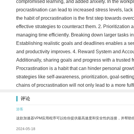
compromised learning, and added anxiety. In the workpla
procrastination can lead to increased stress levels, lac
the habit of procrastination is the first step towards ove
effective strategies to counteract them. 2. Prioritizatio
managing time efficiently. Breaking down larger tasks i
Establishing realistic goals and deadlines enables a se
and productivity improves. 4. Reward System and Account
Additionally, sharing goals and progress with a trusted f
Procrastination is a habit that can hinder personal gro
strategies like self-awareness, prioritization, goal-sett
chains of procrastination will not only lead to a more ful
评论
游客
这款加速器VPM应用程序可以给你提供最高速度和安全性的连接，并帮助
2024-05-18