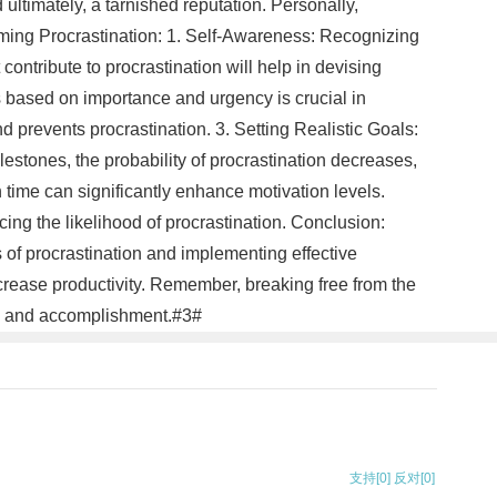
ltimately, a tarnished reputation. Personally,
coming Procrastination: 1. Self-Awareness: Recognizing
 contribute to procrastination will help in devising
ks based on importance and urgency is crucial in
prevents procrastination. 3. Setting Realistic Goals:
estones, the probability of procrastination decreases,
time can significantly enhance motivation levels.
cing the likelihood of procrastination. Conclusion:
 of procrastination and implementing effective
increase productivity. Remember, breaking free from the
line and accomplishment.#3#
支持
[0]
反对
[0]