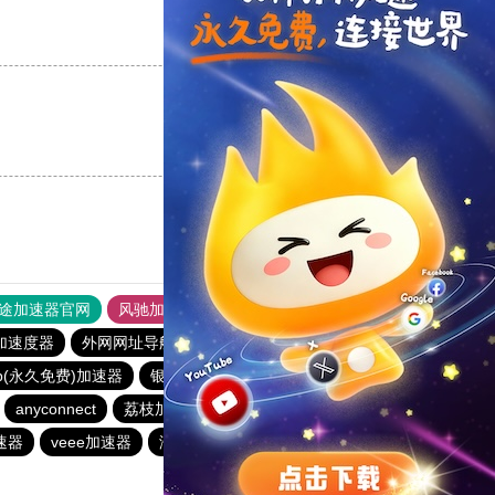
支持
[0]
反对
[0]
支持
[0]
反对
[0]
途加速器官网
风驰加速器
旋风加速器
加速度器
外网网址导航
软件中心
anyconnect
p(永久免费)加速器
银河加速器
白鲸加速器
anyconnect
荔枝加速器
银河加速器
原子加速器
速器
veee加速器
海外梯子官网
蜜蜂加速器