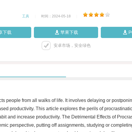
工具
|
时间：2024-05-18
|
卓下载
苹果下载
安卓市场，安全绿色
ts people from all walks of life. It involves delaying or postponi
d productivity. This article explores the perils of procrastinati
habit and increase productivity. The Detrimental Effects of Procr
c perspective, putting off assignments, studying or completing p