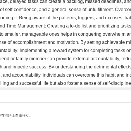
ce, delayed tasks can create a backlog, missed deadlines, and u
k of self-confidence, and a general sense of unfulfillment. Over
rcoming it. Being aware of the patterns, triggers, and excuses that
n and Time Management: Creating a to-do list and prioritizing tas
nto smaller, manageable ones helps in conquering overwhelm and 
nse of accomplishment and motivation. By setting achievable mil
ability: Implementing a reward system for completing tasks on 
riend or family member can provide external accountability, redu
wth and impede success. By understanding the detrimental effects
ing, and accountability, individuals can overcome this habit and 
filling and successful life but also foster a sense of self-discip
你在网络上自由移动。