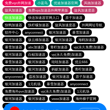
免费vqn外网加速
小蓝鸟
优途加速器官网
风驰加速器
旋风加速器
免费vps加速器外网苹果版
旋风加速度器
快连加速器
快连加速器官网入口
原子加速器
快鸭加速器
快柠檬加速器
旋风加速度器
外网网址导航
软件中心
anyconnect
银河加速器
暴雪加速器
银河加速器
纵云梯加速器
银河加速器
海鸥加速器
暴雪加速器
abc加速器
青柠加速器
vp(永久免费)加速器
银河加速器
白鲸加速器
vp(永久免费)加速器
暴雪加速器
银河加速器
哇哇加速器
优云666
银河加速器
银河加速器
蚂蚁加速器
青柠加速器
anyconnect
荔枝加速器
银河加速器
原子加速器
银河加速器
1元机场
暴雪加速器
anyconnect
免费海外pvn加速器
vp(永久免费)加速器
1元机场
银河加速器
银河加速器
veee加速器
海外梯子官网
蜜蜂加速器
番石榴加速器
速鹰666
银河加速器