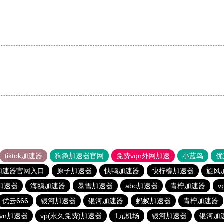
tiktok加速器
狗急加速器官网
免费vqn外网加速
小蓝鸟
优
加速器官网入口
原子加速器
快鸭加速器
快柠檬加速器
旋风
加速器
海鸥加速器
暴雪加速器
abc加速器
青柠加速器
v
优云666
银河加速器
银河加速器
蚂蚁加速器
青柠加速器
vn加速器
vp(永久免费)加速器
1元机场
银河加速器
银河加