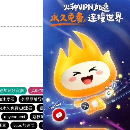
支持
[0]
反对
[0]
支持
[0]
反对
[0]
途加速器官网
风驰加速器
旋风加速器
加速度器
外网网址导航
软件中心
anyconnect
p(永久免费)加速器
银河加速器
白鲸加速器
anyconnect
荔枝加速器
银河加速器
原子加速器
速器
veee加速器
海外梯子官网
蜜蜂加速器