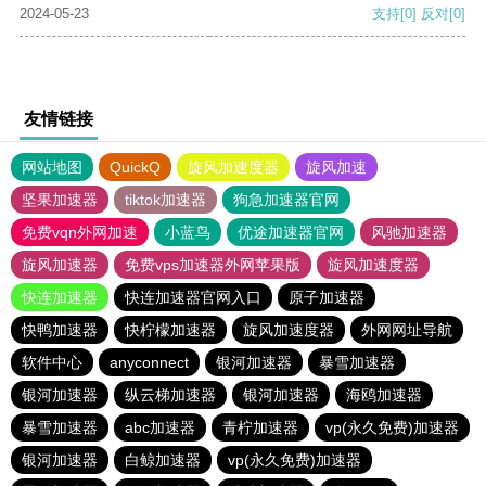
2024-05-23
支持
[0]
反对
[0]
友情链接
网站地图
QuickQ
旋风加速度器
旋风加速
坚果加速器
tiktok加速器
狗急加速器官网
免费vqn外网加速
小蓝鸟
优途加速器官网
风驰加速器
旋风加速器
免费vps加速器外网苹果版
旋风加速度器
快连加速器
快连加速器官网入口
原子加速器
快鸭加速器
快柠檬加速器
旋风加速度器
外网网址导航
软件中心
anyconnect
银河加速器
暴雪加速器
银河加速器
纵云梯加速器
银河加速器
海鸥加速器
暴雪加速器
abc加速器
青柠加速器
vp(永久免费)加速器
银河加速器
白鲸加速器
vp(永久免费)加速器