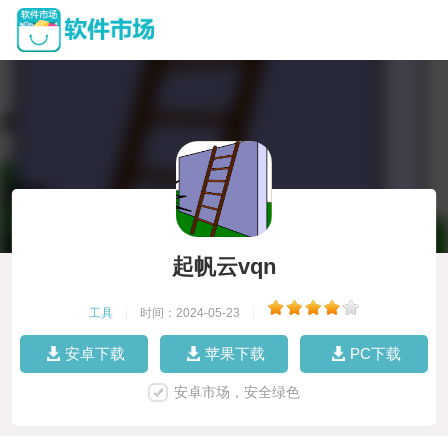
起帆云vqn
工具
|
时间：2024-05-23
|
安卓下载
苹果下载
PC下载
安卓市场，安全绿色