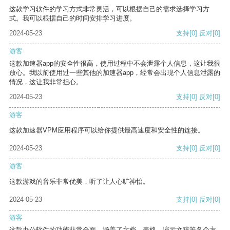
这款学习软件的学习方式非常灵活，可以根据自己的需求选择学习方
式。我可以根据自己的时间安排学习进度。
2024-05-23
支持
[0]
反对
[0]
游客
这款加速器app的安全性很高，使用过程中不会泄露个人信息，这让我很
放心。我以前使用过一些其他的加速器app，经常会出现个人信息泄露的
情况，这让我非常担心。
2024-05-23
支持
[0]
反对
[0]
游客
这款加速器VPM应用程序可以给你提供最高速度和安全性的连接。
2024-05-23
支持
[0]
反对
[0]
游客
这款游戏的音乐非常优美，听了让人心旷神怡。
2024-05-23
支持
[0]
反对
[0]
游客
这款办公软件的功能非常全面，涵盖了文档、表格、演示文稿等各个方