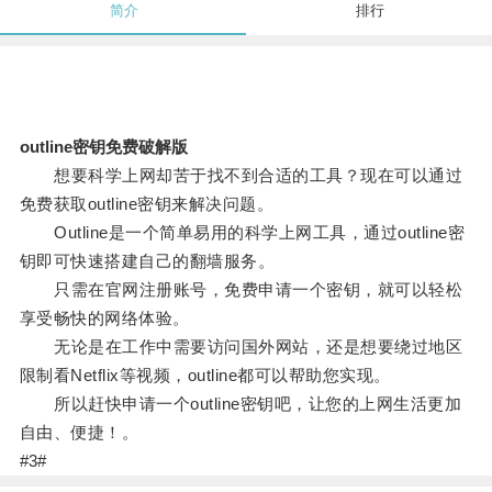
简介
排行
outline密钥免费破解版
想要科学上网却苦于找不到合适的工具？现在可以通过
免费获取outline密钥来解决问题。
Outline是一个简单易用的科学上网工具，通过outline密
钥即可快速搭建自己的翻墙服务。
只需在官网注册账号，免费申请一个密钥，就可以轻松
享受畅快的网络体验。
无论是在工作中需要访问国外网站，还是想要绕过地区
限制看Netflix等视频，outline都可以帮助您实现。
所以赶快申请一个outline密钥吧，让您的上网生活更加
自由、便捷！。
#3#