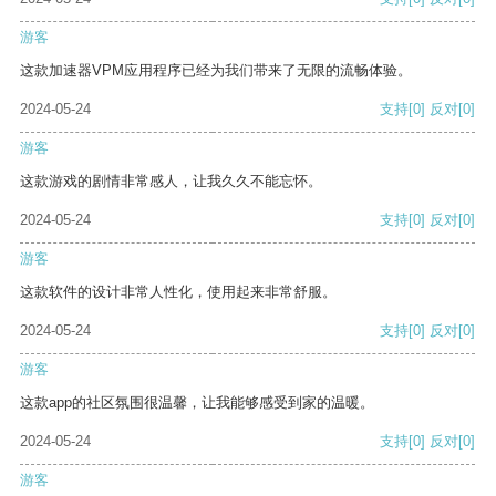
游客
这款加速器VPM应用程序已经为我们带来了无限的流畅体验。
2024-05-24
支持
[0]
反对
[0]
游客
这款游戏的剧情非常感人，让我久久不能忘怀。
2024-05-24
支持
[0]
反对
[0]
游客
这款软件的设计非常人性化，使用起来非常舒服。
2024-05-24
支持
[0]
反对
[0]
游客
这款app的社区氛围很温馨，让我能够感受到家的温暖。
2024-05-24
支持
[0]
反对
[0]
游客