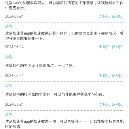
这款app的功能非常强大，可以满足我所有的工作需求，让我能够在工作
中游刃有余。
2024-05-24
支持
[0]
反对
[0]
游客
这款加速器app的加速效果还是不错的，但偶尔也会出现卡顿的情况，希
望开发者能够优化一下。
2024-05-24
支持
[0]
反对
[0]
游客
这款软件的界面设计非常简洁，一目了然。
2024-05-24
支持
[0]
反对
[0]
游客
这款软件的社区氛围非常好，可以与其他用户交流学习心得。
2024-05-24
支持
[0]
反对
[0]
游客
这款加速器app的加速效果一般，可以再提升一下，比如能够支持更多地
区的线路。