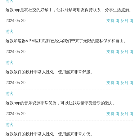
游客
这款app是我社交的好帮手，让我能够与朋友保持联系，分享生活点滴。
2024-05-29
支持
[0]
反对
[0]
游客
这款加速器VPM应用程序已经为我们带来了无限的隐私保护和自由。
2024-05-29
支持
[0]
反对
[0]
游客
这款软件的设计非常人性化，使用起来非常舒服。
2024-05-29
支持
[0]
反对
[0]
游客
这款app的音乐资源非常优质，可以让我尽情享受音乐的魅力。
2024-05-29
支持
[0]
反对
[0]
游客
这款软件的设计非常人性化，使用起来非常方便。