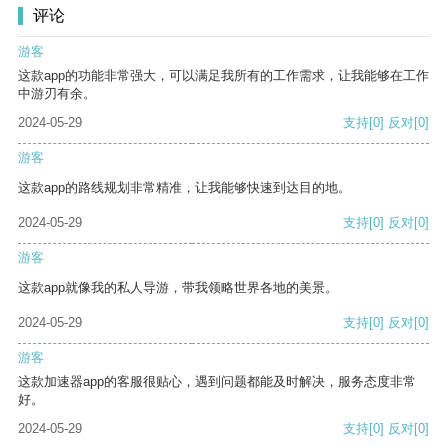
评论
游客
这款app的功能非常强大，可以满足我所有的工作需求，让我能够在工作
中游刃有余。
2024-05-29
支持
[0]
反对
[0]
游客
这款app的路线规划非常精准，让我能够快速到达目的地。
2024-05-29
支持
[0]
反对
[0]
游客
这款app就像我的私人导游，带我领略世界各地的美景。
2024-05-29
支持
[0]
反对
[0]
游客
这款加速器app的客服很贴心，遇到问题都能及时解决，服务态度非常
好。
2024-05-29
支持
[0]
反对
[0]