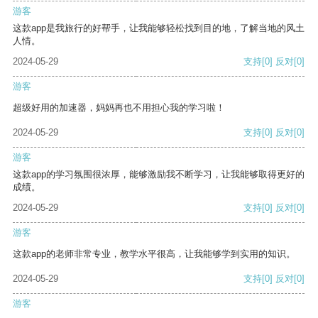
游客
这款app是我旅行的好帮手，让我能够轻松找到目的地，了解当地的风土
人情。
2024-05-29
支持
[0]
反对
[0]
游客
超级好用的加速器，妈妈再也不用担心我的学习啦！
2024-05-29
支持
[0]
反对
[0]
游客
这款app的学习氛围很浓厚，能够激励我不断学习，让我能够取得更好的
成绩。
2024-05-29
支持
[0]
反对
[0]
游客
这款app的老师非常专业，教学水平很高，让我能够学到实用的知识。
2024-05-29
支持
[0]
反对
[0]
游客