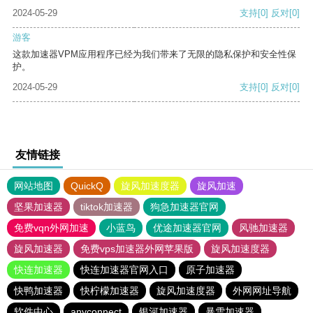
2024-05-29
支持
[0]
反对
[0]
游客
这款加速器VPM应用程序已经为我们带来了无限的隐私保护和安全性保
护。
2024-05-29
支持
[0]
反对
[0]
友情链接
网站地图
QuickQ
旋风加速度器
旋风加速
坚果加速器
tiktok加速器
狗急加速器官网
免费vqn外网加速
小蓝鸟
优途加速器官网
风驰加速器
旋风加速器
免费vps加速器外网苹果版
旋风加速度器
快连加速器
快连加速器官网入口
原子加速器
快鸭加速器
快柠檬加速器
旋风加速度器
外网网址导航
软件中心
anyconnect
银河加速器
暴雪加速器