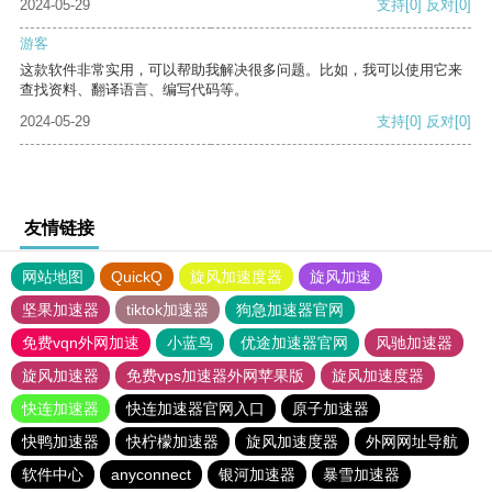
2024-05-29
支持
[0]
反对
[0]
游客
这款软件非常实用，可以帮助我解决很多问题。比如，我可以使用它来
查找资料、翻译语言、编写代码等。
2024-05-29
支持
[0]
反对
[0]
友情链接
网站地图
QuickQ
旋风加速度器
旋风加速
坚果加速器
tiktok加速器
狗急加速器官网
免费vqn外网加速
小蓝鸟
优途加速器官网
风驰加速器
旋风加速器
免费vps加速器外网苹果版
旋风加速度器
快连加速器
快连加速器官网入口
原子加速器
快鸭加速器
快柠檬加速器
旋风加速度器
外网网址导航
软件中心
anyconnect
银河加速器
暴雪加速器