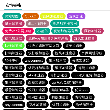
友情链接
网站地图
QuickQ
旋风加速度器
旋风加速
坚果加速器
tiktok加速器
狗急加速器官网
免费vqn外网加速
小蓝鸟
优途加速器官网
风驰加速器
旋风加速器
免费vps加速器外网苹果版
旋风加速度器
快连加速器
快连加速器官网入口
原子加速器
快鸭加速器
快柠檬加速器
旋风加速度器
外网网址导航
软件中心
anyconnect
银河加速器
暴雪加速器
银河加速器
纵云梯加速器
银河加速器
海鸥加速器
暴雪加速器
abc加速器
青柠加速器
vp(永久免费)加速器
银河加速器
白鲸加速器
vp(永久免费)加速器
暴雪加速器
银河加速器
哇哇加速器
优云666
银河加速器
银河加速器
蚂蚁加速器
青柠加速器
anyconnect
荔枝加速器
银河加速器
原子加速器