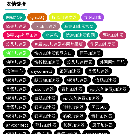
友情链接
网站地图
QuickQ
旋风加速度器
旋风加速
坚果加速器
tiktok加速器
狗急加速器官网
免费vqn外网加速
小蓝鸟
优途加速器官网
风驰加速器
旋风加速器
免费vps加速器外网苹果版
旋风加速度器
快连加速器
快连加速器官网入口
原子加速器
快鸭加速器
快柠檬加速器
旋风加速度器
外网网址导航
软件中心
anyconnect
银河加速器
暴雪加速器
银河加速器
纵云梯加速器
银河加速器
海鸥加速器
暴雪加速器
abc加速器
青柠加速器
vp(永久免费)加速器
银河加速器
白鲸加速器
vp(永久免费)加速器
暴雪加速器
银河加速器
哇哇加速器
优云666
银河加速器
银河加速器
蚂蚁加速器
青柠加速器
anyconnect
荔枝加速器
银河加速器
原子加速器